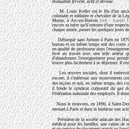
mutualiste fervent, actif et dévoué.
M. Louis Keller est le fils d'un ancie
coloniale et militaire et chevalier de la L
Marne, à Arc-en-Barrois
[ndr : Joseph L
encore sa mère qu'il entoure d'une respectueu
chaque année, passer les quelques jours de
Débarqué sans fortune à Paris en 1879, à
bureau et en même temps suit des cours af
en qualité de professeur dans l'enseignemen
livre au travail avec une telle ardeur q
d'abandonner l'enseignement pour prend
trouve plus facilement à se dépenser. Il ent
Les œuvres sociales, dont il entrevoit la
encore, il s'intéresse aux mouvements corp
des leçons et suit, en même temps, des co
il fonde le syndicat corporatif du gaz do
Fédération nationale des employés. Il donn
Nous le trouvons, en 1890, à Saint-Denis
menant à Paris et dans la banlieue une act
Président de la société amicale des Haut-
médical pour les familles, une caisse de s
et un service de placement gratuit au fonct