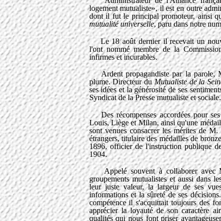
Administrateur de l'Alliance française
logement mutualiste», il est en outre admin
dont il fut le principal promoteur, ainsi 
mutualité universelle
, paru dans notre nu
Le 18 août dernier il recevait un nouve
l'ont nommé membre de la Commission d'
infirmes et incurables.
Ardent propagandiste par la parole, M.
plume. Directeur du
Mutualiste de la Sein
ses idées et la générosité de ses sentiment
Syndicat de la Presse mutualiste et sociale.
Des récompenses accordées pour ses tra
Louis, Liège et Milan, ainsi qu'une médai
sont venues consacrer les mérites de M. K
étrangers, titulaire des médailles de bronze
1896, officier de l'instruction publique 
1904.
Appelé souvent à collaborer avec M
groupements mutualistes et aussi dans l
leur juste valeur, la largeur de ses vues
informations et la sûreté de ses décision
compétence il s'acquittait toujours des f
apprécier la loyauté de son caractère ai
qualités qui nous font priser avantageuse