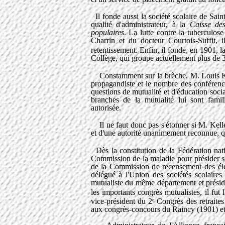
Il fonde aussi la société scolaire de Sai
qualité d'administrateur, à la
Caisse des
populaires
. La lutte contre la tuberculos
Charrin et du docteur Courtois-Suffit, 
retentissement. Enfin, il fonde, en 1901, 
Collège, qui groupe actuellement plus de 
Constamment sur la brèche, M. Louis Kelle
propagandiste et le nombre des conférences
questions de mutualité et d'éducation social
branches de la mutualité lui sont fami
autorisée.
Il ne faut donc pas s'étonner si M. Kelle
et d'une autorité unanimement reconnue, qu
Dès la constitution de la Fédération natio
Commission de la maladie pour présider ses
de la Commission de recensement des élect
délégué à l'Union des sociétés scolaires 
mutualiste du même département et préside
les importants congrès mutualistes, il fut 
vice-président du 2
Congrès des retraites
e
aux congrès-concours du Raincy (1901) et