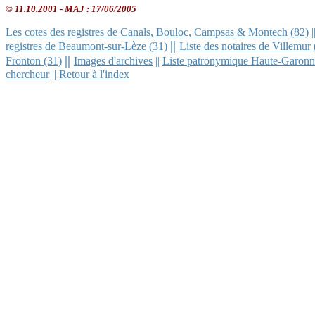
© 11.10.2001 - MAJ :
17/06/2005
Les cotes des registres de Canals, Bouloc, Campsas & Montech (82)
|
||
registres de Beaumont-sur-Lèze
(31)
Liste des notaires de Villemur 
||
Fronton (31)
Images d'archives
||
Liste patronymique Haute-Garonn
chercheur
||
Retour à l'index