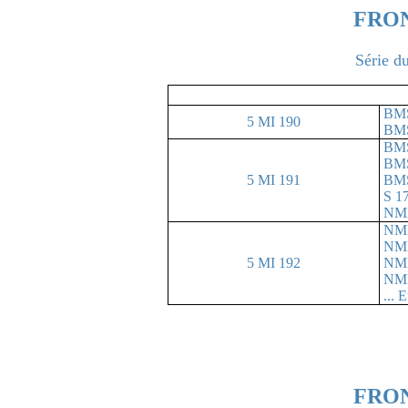
FRON
Série d
BMS
5 MI 190
BMS
BM
BMS
5 MI 191
BMS
S 1
NMD
NMD
NMD
5 MI 192
NMD
NMD
... E
FRON