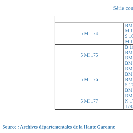
Série co
BMS
M 1
5 MI 174
S 1
M 1
B 1
BMS
5 MI 175
BMS
BMS
BMS
BMS
5 MI 176
BM 
S 1
BMS
BM
5 MI 177
N 1
179
Source : Archives départementales de la Haute Garonne