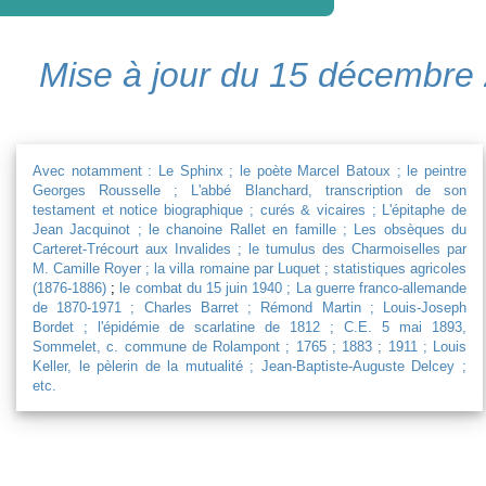
Mise à jour du 15 décembre
Avec notamment :
Le Sphinx ;
le poète Marcel Batoux ;
le peintre
Georges Rousselle ;
L'abbé Blanchard, transcription de son
testament et
notice biographique ;
curés & vicaires ;
L'épitaphe de
Jean Jacquinot ;
le chanoine Rallet en famille ;
Les obsèques du
Carteret-Trécourt aux Invalides ;
le tumulus des Charmoiselles par
M. Camille Royer ;
la villa romaine par Luquet ;
statistiques agricoles
(1876-1886)
;
le combat du 15 juin 1940 ;
La guerre franco-allemande
de 1870-1971 ;
Charles Barret ;
Rémond Martin ;
Louis-Joseph
Bordet ;
l'épidémie de scarlatine de 1812 ;
C.E. 5 mai 1893,
Sommelet, c. commune de Rolampont ;
1765 ;
1883 ;
1911 ;
Louis
Keller, le pèlerin de la mutualité ;
Jean-Baptiste-Auguste Delcey ;
etc.